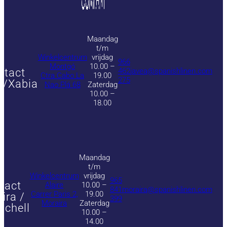
Maandag
t/m
Winkelcentrum
vrijdag
966
Montgó
10.00 –
ntact
462
javea@spanishlinen.com
Ctra Cabo La
19.00
275
a/Xabia
Nao Plá 68
Zaterdag
10.00 –
18.00
Maandag
t/m
Winkelcentrum
vrijdag
965
tact
Alaire
10.00 –
841
moraira@spanishlinen.com
Carrer Paris 2,
19.00
ira /
399
Moraira
Zaterdag
achell
10.00 –
14.00