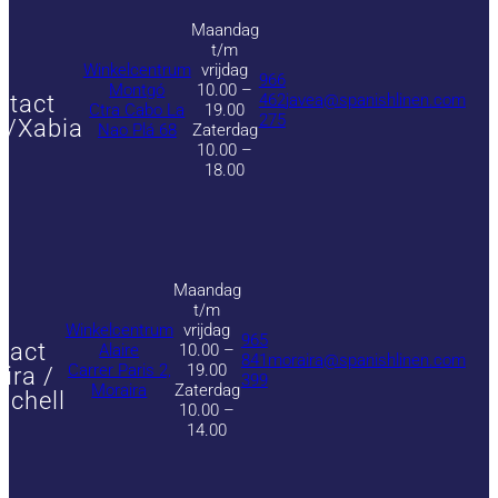
Maandag
t/m
Winkelcentrum
vrijdag
966
Montgó
10.00 –
ntact
462
javea@spanishlinen.com
Ctra Cabo La
19.00
275
a/Xabia
Nao Plá 68
Zaterdag
10.00 –
18.00
Maandag
t/m
Winkelcentrum
vrijdag
965
tact
Alaire
10.00 –
841
moraira@spanishlinen.com
Carrer Paris 2,
19.00
ira /
399
Moraira
Zaterdag
achell
10.00 –
14.00