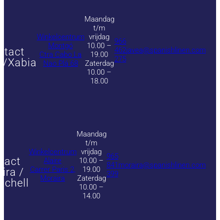
Maandag
t/m
Winkelcentrum
vrijdag
966
Montgó
10.00 –
ntact
462
javea@spanishlinen.com
Ctra Cabo La
19.00
275
a/Xabia
Nao Plá 68
Zaterdag
10.00 –
18.00
Maandag
t/m
Winkelcentrum
vrijdag
965
tact
Alaire
10.00 –
841
moraira@spanishlinen.com
Carrer Paris 2,
19.00
ira /
399
Moraira
Zaterdag
achell
10.00 –
14.00