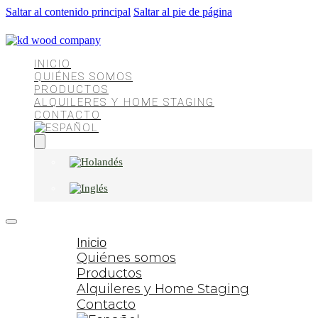
Saltar al contenido principal
Saltar al pie de página
INICIO
QUIÉNES SOMOS
PRODUCTOS
ALQUILERES Y HOME STAGING
CONTACTO
Inicio
Quiénes somos
Productos
Alquileres y Home Staging
Contacto