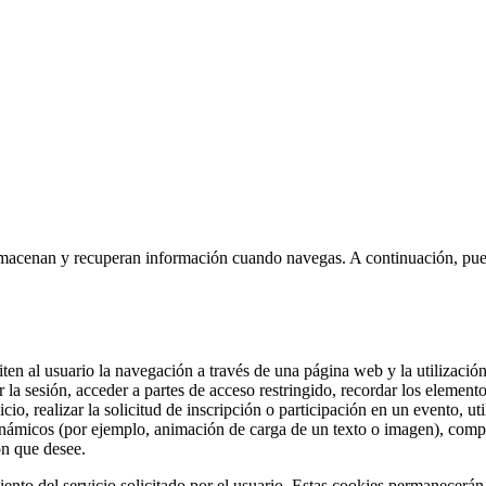
almacenan y recuperan información cuando navegas. A continuación, puede
ten al usuario la navegación a través de una página web y la utilización
ar la sesión, acceder a partes de acceso restringido, recordar los eleme
vicio, realizar la solicitud de inscripción o participación en un evento, 
inámicos (por ejemplo, animación de carga de un texto o imagen), compart
ón que desee.
iento del servicio solicitado por el usuario. Estas cookies permanecerán