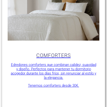
COMFORTERS
Edredones comforters que combinan calidez, suavidad
y diseño. Perfectos para mantener tu dormitorio
acogedor durante los días fríos, sin renunciar al estilo y
la elegancia.
Tenemos comforters desde 30€.