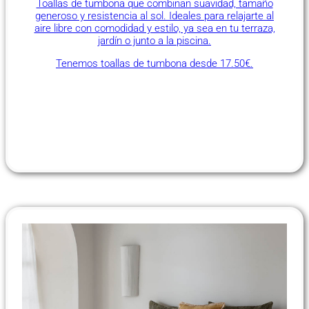
Toallas de tumbona que combinan suavidad, tamaño
generoso y resistencia al sol. Ideales para relajarte al
aire libre con comodidad y estilo, ya sea en tu terraza,
jardín o junto a la piscina.
Tenemos toallas de tumbona desde 17.50€.