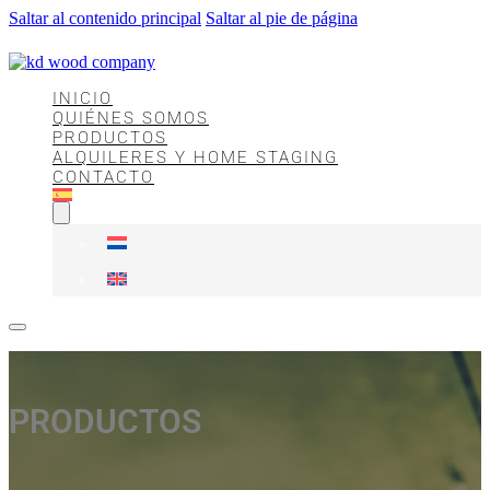
Saltar al contenido principal
Saltar al pie de página
INICIO
QUIÉNES SOMOS
PRODUCTOS
ALQUILERES Y HOME STAGING
CONTACTO
Inicio
Quiénes somos
Productos
PRODUCTOS
Alquileres y Home Staging
Contacto